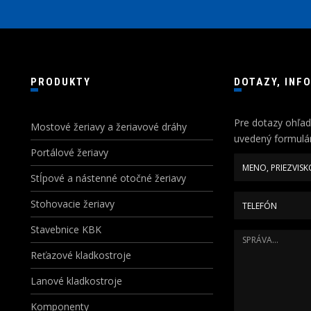
PRODUKTY
DOTAZY, INF
Pre dotazy ohľad
Mostové žeriavy a žeriavové dráhy
uvedený formulár
Portálové žeriavy
Stĺpové a nástenné otočné žeriavy
Stohovacie žeriavy
Stavebnice KBK
Reťazové kladkostroje
Lanové kladkostroje
Komponenty